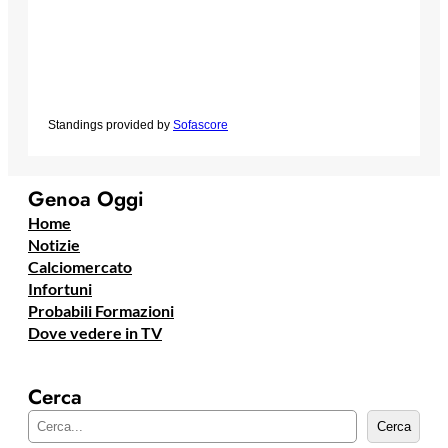
Standings provided by
Sofascore
Genoa Oggi
Home
Notizie
Calciomercato
Infortuni
Probabili Formazioni
Dove vedere in TV
Cerca
C
Cerca
e