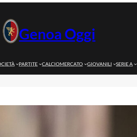
Genoa Oggi
OCIETÀ
PARTITE
CALCIOMERCATO
GIOVANILI
SERIE A