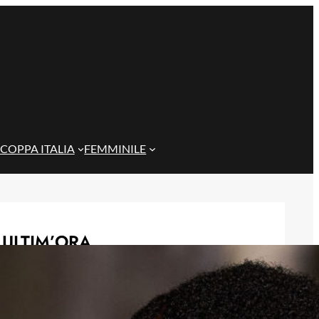
COPPA ITALIA
FEMMINILE
ULTIM’ORA
Rientra Østigård, il Genoa prepara il
trittico di sfide al Ferraris
6 Agosto 2026