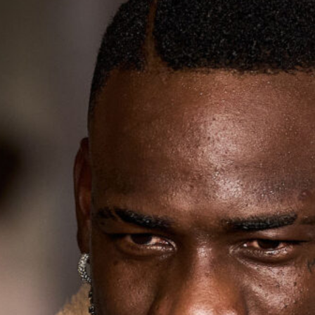
L’ex rossoblù Carparelli riparte dal
Cisano: nuova sfida a 50 anni
6 Agosto 2026
Genoa in lutto: è scomparso l’ex
allenatore Pippo Marchioro
6 Agosto 2026