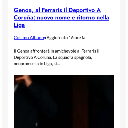
Genoa, al Ferraris il Deportivo A
Coruña: nuovo nome e ritorno nella
Liga
Cosimo Albano
•
Aggiornato 16 ore fa
Il Genoa affronterà in amichevole al Ferraris il
Deportivo A Coruña. La squadra spagnola,
neopromossa in Liga, si…