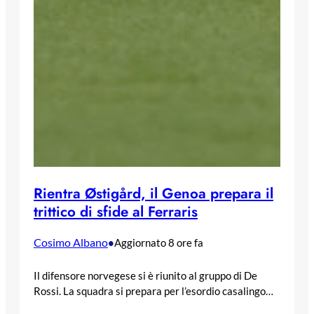
Rientra Østigård, il Genoa prepara il
trittico di sfide al Ferraris
Cosimo Albano
•
Aggiornato 8 ore fa
Il difensore norvegese si è riunito al gruppo di De
Rossi. La squadra si prepara per l’esordio casalingo…