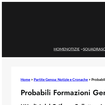
Vai
al
contenuto
HOME
NOTIZIE
SQUADRA
S
Home
>
Partite Genoa: Notizie e Cronache
>
Probabi
Probabili Formazioni Ge