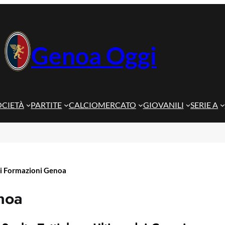
Genoa Oggi
OCIETÀ
PARTITE
CALCIOMERCATO
GIOVANILI
SERIE A
li Formazioni Genoa
noa