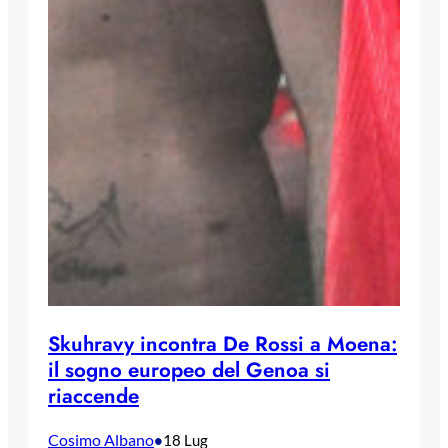
Skuhravy incontra De Rossi a Moena:
il sogno europeo del Genoa si
riaccende
Cosimo Albano
•
18 Lug