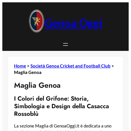
Vai
al
contenuto
Genoa Oggi
Home
>
Società Genoa Cricket and Football Club
>
Maglia Genoa
Maglia Genoa
I Colori del Grifone: Storia,
Simbologia e Design della Casacca
Rossoblù
La sezione Maglia di GenoaOggi.it è dedicata a uno