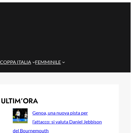
COPPA ITALIA
FEMMINILE
ULTIM’ORA
Genoa, una nuova pista per
l’attacco: si valuta Daniel Jebbison
del Bournemouth