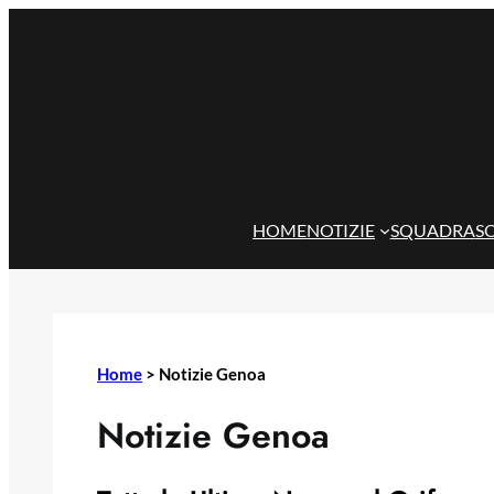
Vai
al
contenuto
HOME
NOTIZIE
SQUADRA
S
Home
>
Notizie Genoa
Notizie Genoa