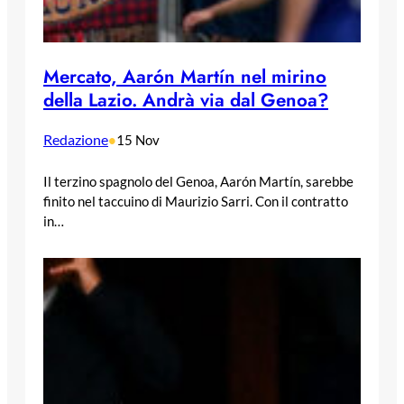
Mercato, Aarón Martín nel mirino
della Lazio. Andrà via dal Genoa?
Redazione
•
15 Nov
Il terzino spagnolo del Genoa, Aarón Martín, sarebbe
finito nel taccuino di Maurizio Sarri. Con il contratto
in…