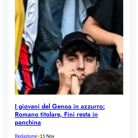
I giovani del Genoa in azzurro:
Romano titolare, Fini resta in
panchina
Redazione
•
15 Nov