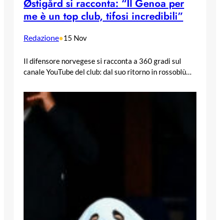
Østigård si racconta: “Il Genoa per
me è un top club, tifosi incredibili”
Redazione
•
15 Nov
Il difensore norvegese si racconta a 360 gradi sul
canale YouTube del club: dal suo ritorno in rossoblù…