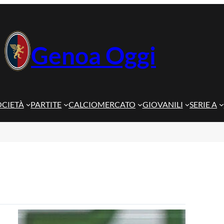
Genoa Oggi
OCIETÀ
PARTITE
CALCIOMERCATO
GIOVANILI
SERIE A