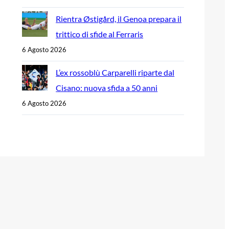
Rientra Østigård, il Genoa prepara il
trittico di sfide al Ferraris
6 Agosto 2026
L’ex rossoblù Carparelli riparte dal
Cisano: nuova sfida a 50 anni
6 Agosto 2026