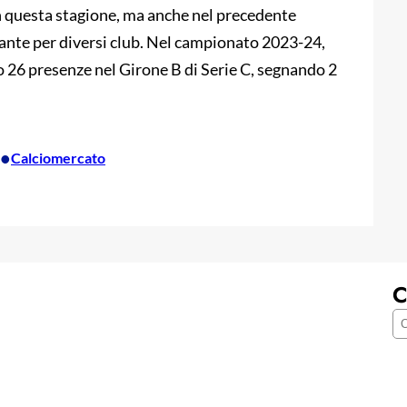
n questa stagione, ma anche nel precedente
ssante per diversi club. Nel campionato 2023-24,
o 26 presenze nel Girone B di Serie C, segnando 2
•
Calciomercato
C
C
e
r
c