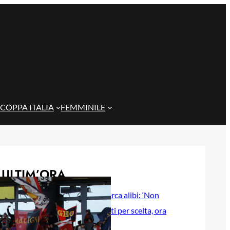
COPPA ITALIA
FEMMINILE
ULTIM’ORA
De Rossi non cerca alibi: ‘Non
eravamo brillanti per scelta, ora
testa alla Coppa Italia’