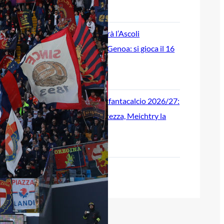
9 Agosto 2026
Coppa Italia, sarà l’Ascoli
l’avversario del Genoa: si gioca il 16
agosto
9 Agosto 2026
Genoa, guida al fantacalcio 2026/27:
Colombo la certezza, Meichtry la
sorpresa?
9 Agosto 2026