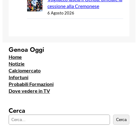
cessione alla Cremonese
6 Agosto 2026
Genoa Oggi
Home
Notizie
Calciomercato
Infortuni
Probabili Formazioni
Dove vedere in TV
Cerca
C
Cerca
e
r
c