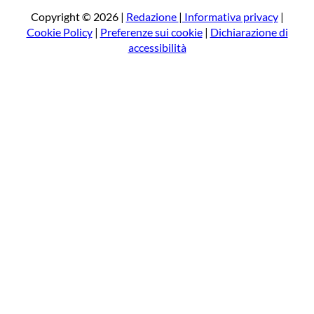
a
Copyright © 2026 |
Redazione
|
Informativa privacy
|
Cookie Policy
|
Preferenze sui cookie
|
Dichiarazione di
accessibilità