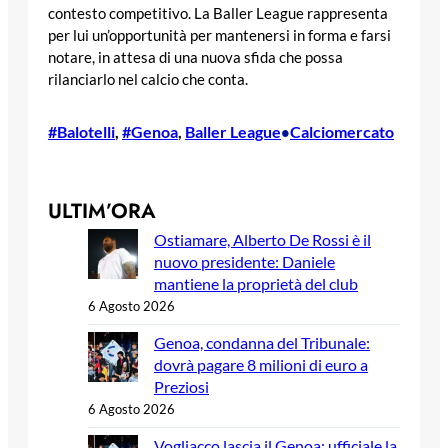
contesto competitivo. La Baller League rappresenta
per lui un’opportunità per mantenersi in forma e farsi
notare, in attesa di una nuova sfida che possa
rilanciarlo nel calcio che conta.
#Balotelli
, 
#Genoa
, 
Baller League
Calciomercato
•
ULTIM’ORA
Ostiamare, Alberto De Rossi è il
nuovo presidente: Daniele
mantiene la proprietà del club
6 Agosto 2026
Genoa, condanna del Tribunale:
dovrà pagare 8 milioni di euro a
Preziosi
6 Agosto 2026
Vogliacco lascia il Genoa: ufficiale la