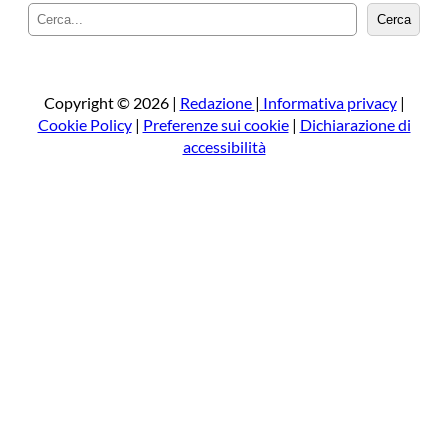
C
Cerca
e
r
c
a
Copyright © 2026 |
Redazione
|
Informativa privacy
|
Cookie Policy
|
Preferenze sui cookie
|
Dichiarazione di
accessibilità