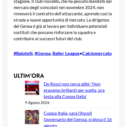
stagione. Il club rossoblù, che ha pescato Balotelli dal
mercato degli svincolati nel novembre 2024, non
rinnoverà il contratto dell’attaccante, aprendo così la
strada a nuove opportunità di mercato. La dirigenza
del Genoa è già al lavoro per individuare potenziali
sostituti che possano rinforzare la squadra e
contribuire ai successi futuri del club.
#Balotelli
, 
#Genoa
, 
Baller League
Calciomercato
•
ULTIM’ORA
De Rossi non cerca alibi: ‘Non
eravamo brillanti per scelta, ora
testa alla Coppa Italia’
9 Agosto 2026
Coppa Italia, sarà l’Ascoli
l’avversario del Genoa: si gioca il 16
agosto