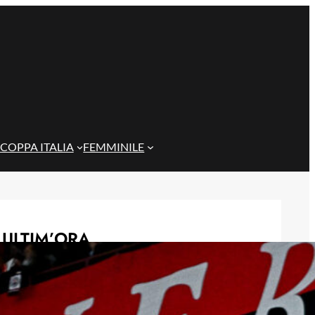
COPPA ITALIA
FEMMINILE
ULTIM’ORA
Corsa a tre per Piccoli, il Bologna
prova a superare il Genoa con
un’offerta definitiva