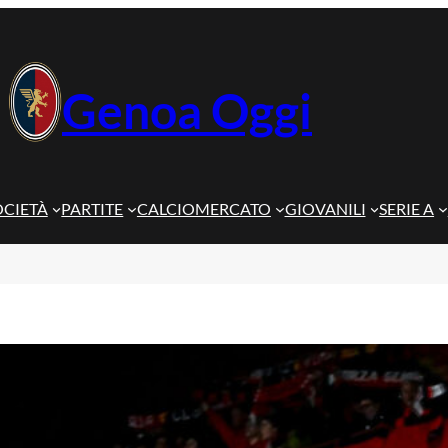
Genoa Oggi
OCIETÀ
PARTITE
CALCIOMERCATO
GIOVANILI
SERIE A