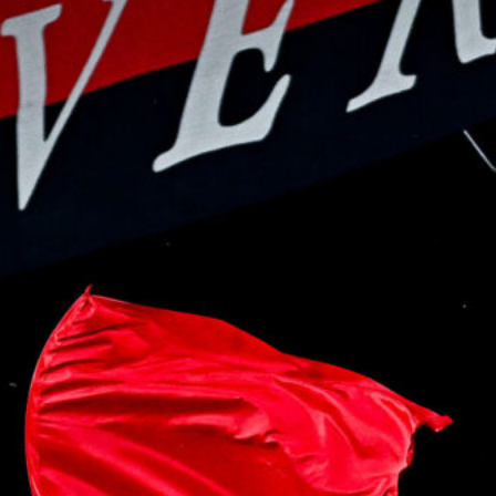
7 Agosto 2026
Sow è del Genoa, un centrocampista
da 4 milioni per De Rossi
7 Agosto 2026
Rientra Østigård, il Genoa prepara il
trittico di sfide al Ferraris
6 Agosto 2026