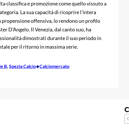
lta classifica e promozione come quello vissuto a
tegoria. La sua capacità di ricoprire l’intera
sua propensione offensiva, lo rendono un profilo
ter D’Angelo. Il Venezia, dal canto suo, ha
essionalità dimostrati durante il suo periodo in
ale per il ritorno in massima serie.
•
ie B
, 
Spezia Calcio
Calciomercato
C
C
e