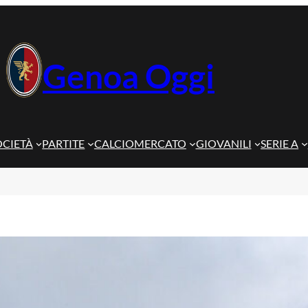
Genoa Oggi
OCIETÀ
PARTITE
CALCIOMERCATO
GIOVANILI
SERIE A