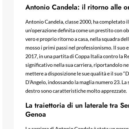
Antonio Candela: il ritorno alle o
Antonio Candela, classe 2000, ha completato il
un’operazione definita come un prestito con obbli
vero e proprio ritorno a casa, nella squadra del
mosso i primi passi nel professionismo. Il suo e
2017, in una partita di Coppa Italia contro la
significativo nella sua carriera, riportandolo ne
mettere a disposizione le sue qualità e il suo 
D’Angelo, indossando la maglia numero 23. La su
destro sono caratteristiche molto apprezzate.
La traiettoria di un laterale tra S
Genoa
La carriera di Antonio Candela è stata un percor