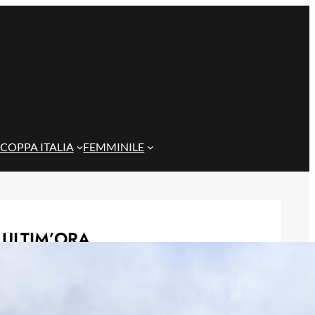
COPPA ITALIA
FEMMINILE
ULTIM’ORA
Rientra Østigård, il Genoa prepara il
trittico di sfide al Ferraris
6 Agosto 2026