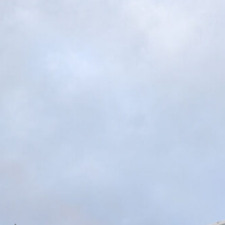
L’ex rossoblù Carparelli riparte dal
Cisano: nuova sfida a 50 anni
6 Agosto 2026
Genoa in lutto: è scomparso l’ex
allenatore Pippo Marchioro
6 Agosto 2026