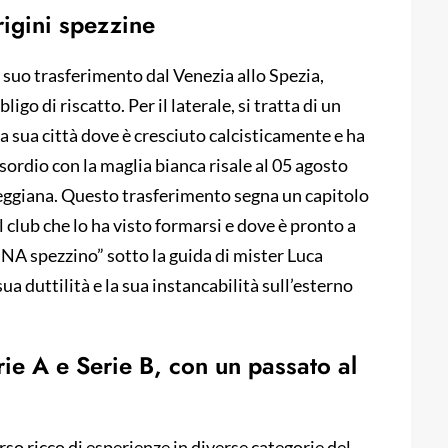
rigini spezzine
 suo trasferimento dal Venezia allo Spezia,
go di riscatto. Per il laterale, si tratta di un
la sua città dove è cresciuto calcisticamente e ha
sordio con la maglia bianca risale al 05 agosto
 Reggiana. Questo trasferimento segna un capitolo
l club che lo ha visto formarsi e dove è pronto a
“DNA spezzino” sotto la guida di mister Luca
a duttilità e la sua instancabilità sull’esterno
erie A e Serie B, con un passato al
so ricco di esperienze in diverse categorie del