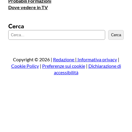
Probabili Formazioni
Dove vedere in TV
Cerca
C
Cerca
e
r
c
a
Copyright © 2026 |
Redazione
|
Informativa privacy
|
Cookie Policy
|
Preferenze sui cookie
|
Dichiarazione di
accessibilità