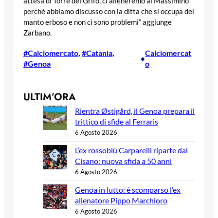
attesa di Torre del Grifo, ci alleneremo al Massimino
perchè abbiamo discusso con la ditta che si occupa del
manto erboso e non ci sono problemi” aggiunge
Zarbano.
#Calciomercato
, 
#Catania
, 
Calciomercat
•
#Genoa
o
ULTIM’ORA
Rientra Østigård, il Genoa prepara il
trittico di sfide al Ferraris
6 Agosto 2026
L’ex rossoblù Carparelli riparte dal
Cisano: nuova sfida a 50 anni
6 Agosto 2026
Genoa in lutto: è scomparso l’ex
allenatore Pippo Marchioro
6 Agosto 2026