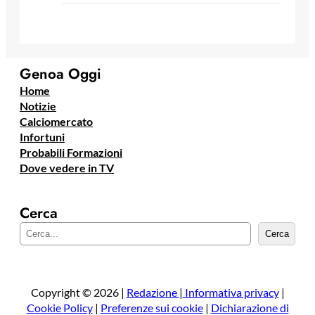
Genoa Oggi
Home
Notizie
Calciomercato
Infortuni
Probabili Formazioni
Dove vedere in TV
Cerca
C
Cerca
e
r
c
a
Copyright © 2026 |
Redazione
|
Informativa privacy
|
Cookie Policy
|
Preferenze sui cookie
|
Dichiarazione di