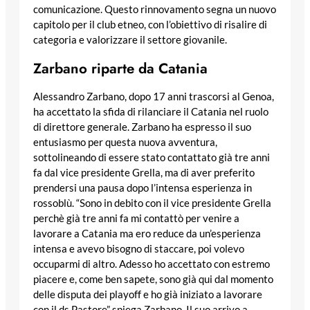
comunicazione. Questo rinnovamento segna un nuovo
capitolo per il club etneo, con l’obiettivo di risalire di
categoria e valorizzare il settore giovanile.
Zarbano riparte da Catania
Alessandro Zarbano, dopo 17 anni trascorsi al Genoa,
ha accettato la sfida di rilanciare il Catania nel ruolo
di direttore generale. Zarbano ha espresso il suo
entusiasmo per questa nuova avventura,
sottolineando di essere stato contattato già tre anni
fa dal vice presidente Grella, ma di aver preferito
prendersi una pausa dopo l’intensa esperienza in
rossoblù. “Sono in debito con il vice presidente Grella
perchè già tre anni fa mi contattò per venire a
lavorare a Catania ma ero reduce da un’esperienza
intensa e avevo bisogno di staccare, poi volevo
occuparmi di altro. Adesso ho accettato con estremo
piacere e, come ben sapete, sono già qui dal momento
delle disputa dei playoff e ho già iniziato a lavorare
con il ds Pastore” spiega Zarbano. Il suo arrivo a