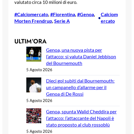
valutato circa 10 milioni di euro.
#Calciomercato
, 
#Fiorentina
, 
#Genoa
, 
Calciom
•
Morten Frendrup
, 
Serie A
ercato
ULTIM’ORA
Genoa, una nuova pista per
l’attacco: si valuta Daniel Jebbison
del Bournemouth
5 Agosto 2026
Dieci gol subiti dal Bournemouth:
un campanello d’allarme per il
Genoa di De Rossi
5 Agosto 2026
Genoa, spunta Walid Cheddira per
l’attacco: l’attaccante del Napoli è
stato proposto al club rossoblù
5 Agosto 2026