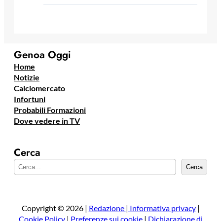
Genoa Oggi
Home
Notizie
Calciomercato
Infortuni
Probabili Formazioni
Dove vedere in TV
Cerca
C
Cerca
e
r
c
a
Copyright © 2026 |
Redazione
|
Informativa privacy
|
Cookie Policy
|
Preferenze sui cookie
|
Dichiarazione di