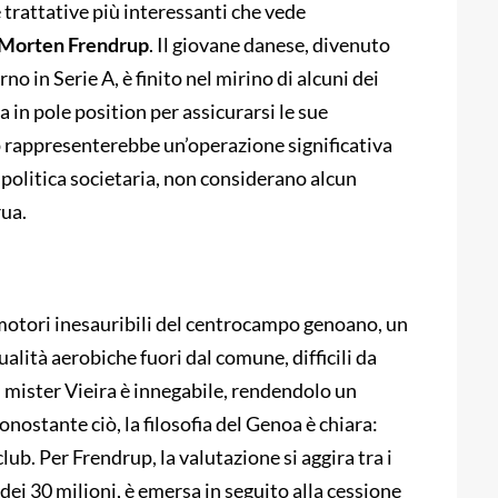
 trattative più interessanti che vede
Morten Frendrup
. Il giovane danese, divenuto
no in Serie A, è finito nel mirino di alcuni dei
a in pole position per assicurarsi le sue
p rappresenterebbe un’operazione significativa
 politica societaria, non considerano alcun
rua.
otori inesauribili del centrocampo genoano, un
ualità aerobiche fuori dal comune, difficili da
i mister Vieira è innegabile, rendendolo un
nostante ciò, la filosofia del Genoa è chiara:
club. Per Frendrup, la valutazione si aggira tra i
la dei 30 milioni, è emersa in seguito alla cessione