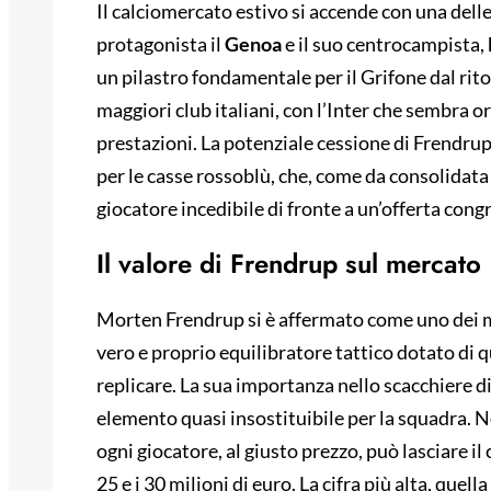
Il calciomercato estivo si accende con una delle
protagonista il
Genoa
e il suo centrocampista,
un pilastro fondamentale per il Grifone dal ritor
maggiori club italiani, con l’Inter che sembra or
prestazioni. La potenziale cessione di Frendru
per le casse rossoblù, che, come da consolidata
giocatore incedibile di fronte a un’offerta cong
Il valore di Frendrup sul mercato
Morten Frendrup si è affermato come uno dei m
vero e proprio equilibratore tattico dotato di q
replicare. La sua importanza nello scacchiere d
elemento quasi insostituibile per la squadra. No
ogni giocatore, al giusto prezzo, può lasciare il 
25 e i 30 milioni di euro. La cifra più alta, quel