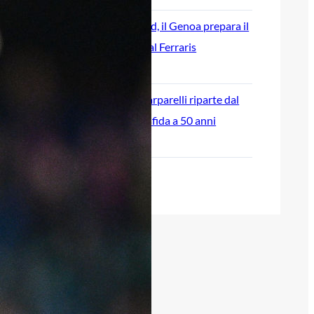
Rientra Østigård, il Genoa prepara il
trittico di sfide al Ferraris
6 Agosto 2026
L’ex rossoblù Carparelli riparte dal
Cisano: nuova sfida a 50 anni
6 Agosto 2026