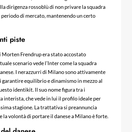
lla dirigenza rossoblù di non privare la squadra
sso periodo di mercato, mantenendo un certo
nti piste
 di Morten Frendrup era stato accostato
tuale scenario vede l’Inter come la squadra
nese. I nerazzurri di Milano sono attivamente
di garantire equilibrio e dinamismo in mezzo al
to identikit. Il suo nome figura tra i
 interista, che vede in lui il profilo ideale per
ssima stagione. La trattativa si preannuncia
e la volontà di portare il danese a Milano è forte.
o del danese