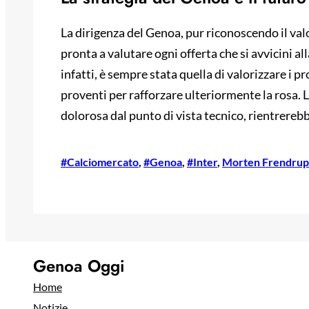
La dirigenza del Genoa, pur riconoscendo il val
pronta a valutare ogni offerta che si avvicini alla
infatti, è sempre stata quella di valorizzare i p
proventi per rafforzare ulteriormente la rosa. 
dolorosa dal punto di vista tecnico, rientrerebbe
#Calciomercato
, 
#Genoa
, 
#Inter
, 
Morten Frendrup
Genoa Oggi
Home
Notizie