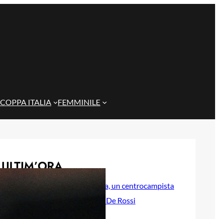
COPPA ITALIA
FEMMINILE
ULTIM’ORA
Sow è del Genoa, un centrocampista
da 4 milioni per De Rossi
7 Agosto 2026