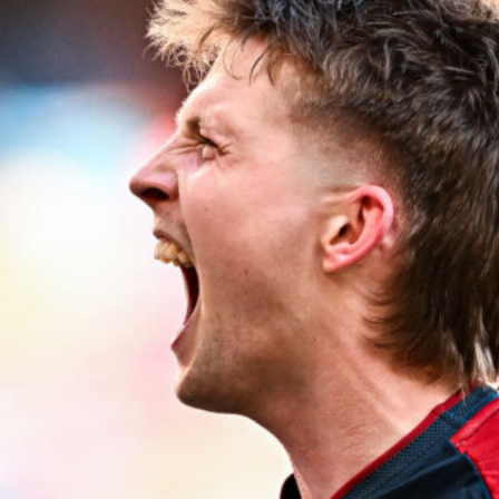
L’ex rossoblù Carparelli riparte dal
Cisano: nuova sfida a 50 anni
6 Agosto 2026
Genoa in lutto: è scomparso l’ex
allenatore Pippo Marchioro
6 Agosto 2026