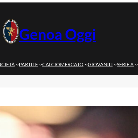
Genoa Oggi
OCIETÀ
PARTITE
CALCIOMERCATO
GIOVANILI
SERIE A