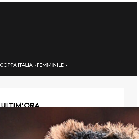
COPPA ITALIA
FEMMINILE
ULTIM’ORA
Rientra Østigård, il Genoa prepara il
trittico di sfide al Ferraris
6 Agosto 2026