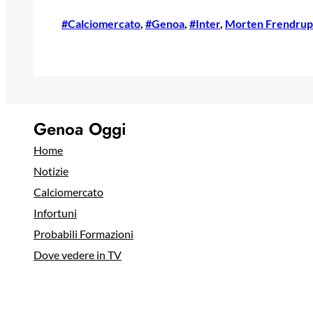
#Calciomercato
, 
#Genoa
, 
#Inter
, 
Morten Frendrup
Genoa Oggi
Home
Notizie
Calciomercato
Infortuni
Probabili Formazioni
Dove vedere in TV