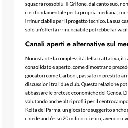
squadra rossoblù. Il Grifone, dal canto suo, no
così fondamentale per la propria mediana, con
irrinunciabile per il progetto tecnico. La sua 
solo un’offerta irrinunciabile potrebbe far vaci
Canali aperti e alternative sul me
Nonostante la complessità della trattativa, il 
consolidato e aperto, come dimostrano precede
giocatori come Carboni, passato in prestito ai r
discussioni tra i due club. Questa relazione pot
abbassare le pretese economiche del Genoa. L’Int
valutando anche altri profili per il centrocampo
Keita del Parma, un giocatore suggerito anche d
chiede anch’esso 20 milioni di euro, avendo inve