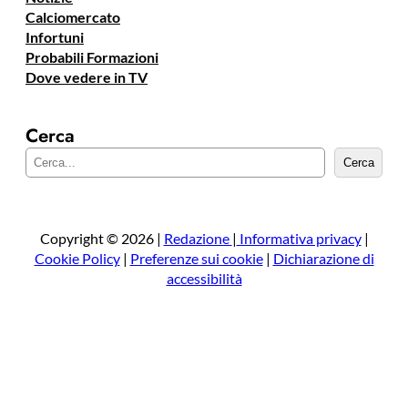
Calciomercato
Infortuni
Probabili Formazioni
Dove vedere in TV
Cerca
C
Cerca
e
r
c
a
Copyright © 2026 |
Redazione
|
Informativa privacy
|
Cookie Policy
|
Preferenze sui cookie
|
Dichiarazione di
accessibilità