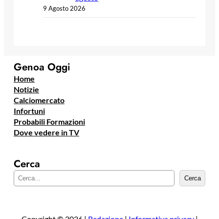
9 Agosto 2026
Genoa Oggi
Home
Notizie
Calciomercato
Infortuni
Probabili Formazioni
Dove vedere in TV
Cerca
C
Cerca
e
r
c
a
Copyright © 2026 |
Redazione
|
Informativa privacy
|