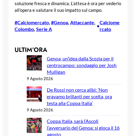
soluzione fresca e dinamica. L’attesa è ora per vederlo
all’opera e valutare il suo impatto sul campo.
#Calciomercato
, 
#Genoa
, 
Attaccante
, 
Calciome
•
Colombo
, 
Serie A
rcato
ULTIM’ORA
Genoa, un’idea dalla Scozia per il
centrocampo: sondaggio per Josh
Mulligan
9 Agosto 2026
De Rossi non cerca alibi: ‘Non
eravamo brillanti per scelta, ora
testa alla Coppa Italia’
9 Agosto 2026
Coppa Italia, sarà l’Ascoli
l’avversario del Genoa: si gioca il 16
agosto