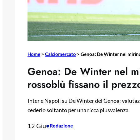
Home
>
Calciomercato
>
Genoa: De Winter nel mirino d
Genoa: De Winter nel mir
rossoblù fissano il prezz
Inter e Napoli su De Winter del Genoa: valutazi
cederlo soltanto per una ricca plusvalenza.
12 Giu
•
Redazione