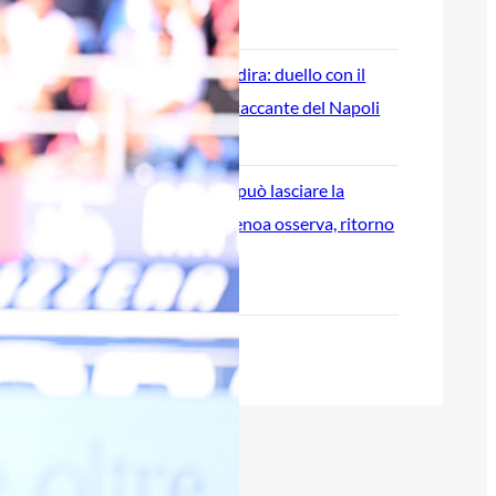
8 Agosto 2026
Genoa su Cheddira: duello con il
Cagliari per l’attaccante del Napoli
8 Agosto 2026
Gudmundsson può lasciare la
Fiorentina: il Genoa osserva, ritorno
possibile?
8 Agosto 2026