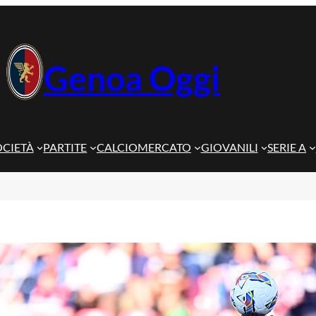
Genoa Oggi
OCIETÀ
PARTITE
CALCIOMERCATO
GIOVANILI
SERIE A