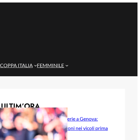
COPPA ITALIA
FEMMINILE
ULTIM’ORA
Scontri tra tifoserie a Genova:
spranghe e bastoni nei vicoli prima
del Trofeo Spagnolo