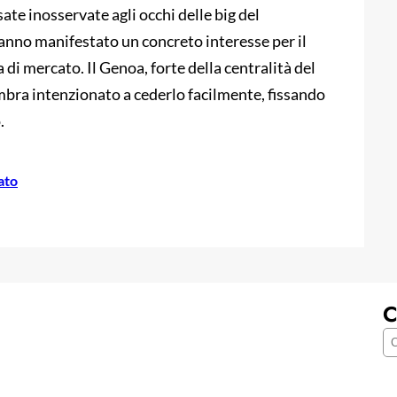
te inosservate agli occhi delle big del
hanno manifestato un concreto interesse per il
di mercato. Il Genoa, forte della centralità del
mbra intenzionato a cederlo facilmente, fissando
.
ato
C
C
e
r