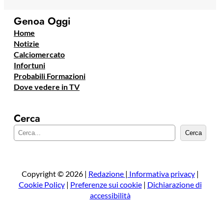
Genoa Oggi
Home
Notizie
Calciomercato
Infortuni
Probabili Formazioni
Dove vedere in TV
Cerca
C
Cerca
e
r
c
a
Copyright © 2026 |
Redazione
|
Informativa privacy
|
Cookie Policy
|
Preferenze sui cookie
|
Dichiarazione di
accessibilità