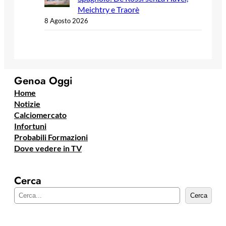
Meichtry e Traorè
8 Agosto 2026
Genoa Oggi
Home
Notizie
Calciomercato
Infortuni
Probabili Formazioni
Dove vedere in TV
Cerca
C
Cerca
e
r
c