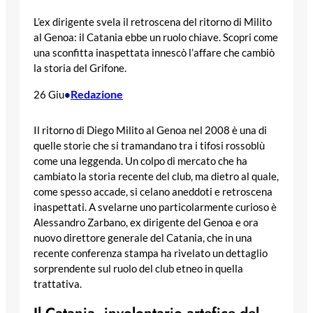
L’ex dirigente svela il retroscena del ritorno di Milito
al Genoa: il Catania ebbe un ruolo chiave. Scopri come
una sconfitta inaspettata innescò l’affare che cambiò
la storia del Grifone.
Redazione
26 Giu
•
Il ritorno di Diego Milito al Genoa nel 2008 è una di
quelle storie che si tramandano tra i tifosi rossoblù
come una leggenda. Un colpo di mercato che ha
cambiato la storia recente del club, ma dietro al quale,
come spesso accade, si celano aneddoti e retroscena
inaspettati. A svelarne uno particolarmente curioso è
Alessandro Zarbano, ex dirigente del Genoa e ora
nuovo direttore generale del Catania, che in una
recente conferenza stampa ha rivelato un dettaglio
sorprendente sul ruolo del club etneo in quella
trattativa.
Il Catania, involontario artefice del