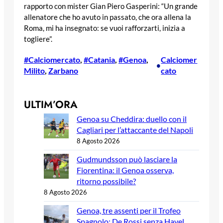
rapporto con mister Gian Piero Gasperini: “Un grande
allenatore che ho avuto in passato, che ora allena la
Roma, mi ha insegnato: se vuoi rafforzarti, inizia a
togliere”.
#Calciomercato
, 
#Catania
, 
#Genoa
, 
Calciomer
•
Milito
, 
Zarbano
cato
ULTIM’ORA
Genoa su Cheddira: duello con il
Cagliari per l’attaccante del Napoli
8 Agosto 2026
Gudmundsson può lasciare la
Fiorentina: il Genoa osserva,
ritorno possibile?
8 Agosto 2026
Genoa, tre assenti per il Trofeo
Spagnolo: De Rossi senza Havel,