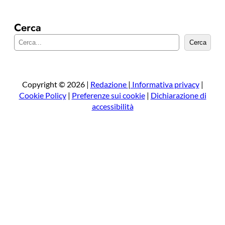
Cerca
C
Cerca
e
r
c
a
Copyright © 2026 |
Redazione
|
Informativa privacy
|
Cookie Policy
|
Preferenze sui cookie
|
Dichiarazione di
accessibilità