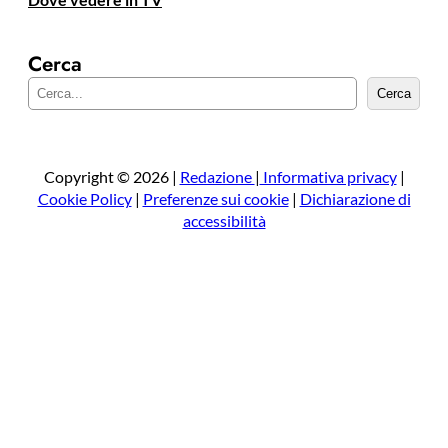
Cerca
C
Cerca
e
r
c
a
Copyright © 2026 |
Redazione
|
Informativa privacy
|
Cookie Policy
|
Preferenze sui cookie
|
Dichiarazione di
accessibilità