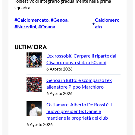
l’obiettivo di integrarlo gradualmente nella prima
squadra.
#Calciomercato
, 
#Genoa
, 
Calciomerc
•
#Nuredini
, 
#Onana
ato
ULTIM’ORA
L’ex rossoblù Carparelli riparte dal
Cisano: nuova sfida a 50 anni
6 Agosto 2026
Genoa in lutto: è scomparso l’ex
allenatore Pippo Marchioro
6 Agosto 2026
Ostiamare, Alberto De Rossi è il
nuovo presidente: Daniele
mantiene la proprietà del club
6 Agosto 2026