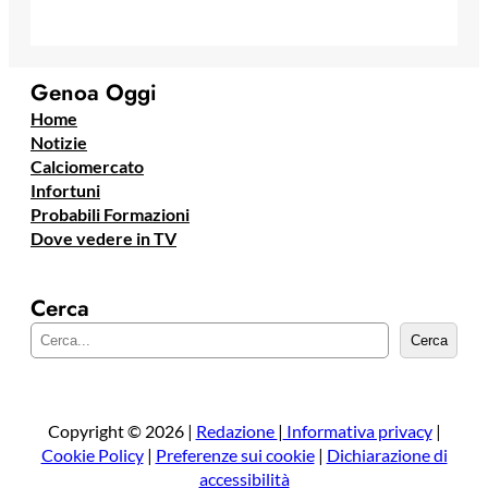
Genoa Oggi
Home
Notizie
Calciomercato
Infortuni
Probabili Formazioni
Dove vedere in TV
Cerca
C
Cerca
e
r
c
a
Copyright © 2026 |
Redazione
|
Informativa privacy
|
Cookie Policy
|
Preferenze sui cookie
|
Dichiarazione di
accessibilità