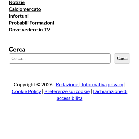
Notizie
Calciomercato
Infortuni
Probabili Formazioni
Dove vedere in TV
Cerca
C
Cerca
e
r
c
a
Copyright © 2026 |
Redazione
|
Informativa privacy
|
Cookie Policy
|
Preferenze sui cookie
|
Dichiarazione di
accessibilità