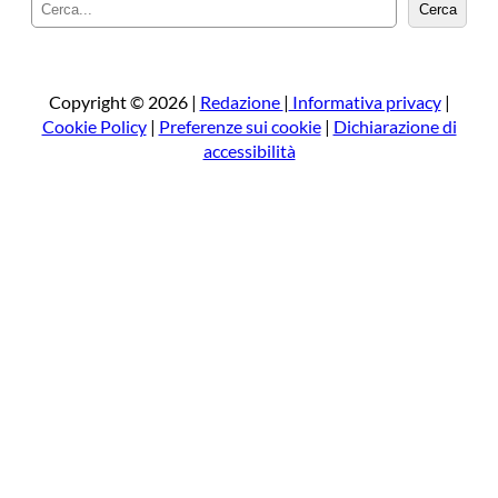
C
Cerca
e
r
c
a
Copyright © 2026 |
Redazione
|
Informativa privacy
|
Cookie Policy
|
Preferenze sui cookie
|
Dichiarazione di
accessibilità