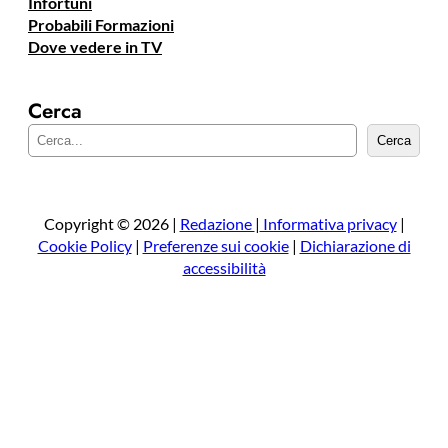
Infortuni
Probabili Formazioni
Dove vedere in TV
Cerca
C
Cerca
e
r
c
a
Copyright © 2026 |
Redazione
|
Informativa privacy
|
Cookie Policy
|
Preferenze sui cookie
|
Dichiarazione di
accessibilità