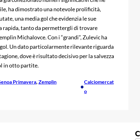
le, ha dimostrato una notevole prolificità,
utate, una media gol che evidenzia le sue
ta rapida, tanto da permettergli di trovare
emplìn Michalovce. Con i “grandi”, Zulevic ha
 gol. Un dato particolarmente rilevante riguarda
tagione, dove è risultato decisivo per la salvezza
 in otto partite.
enoa Primavera
, 
Zemplìn
Calciomercat
•
o
C