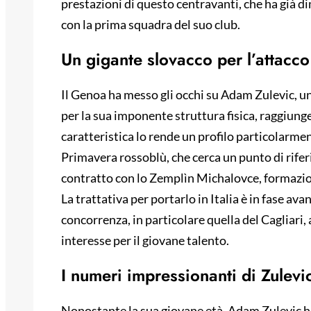
prestazioni di questo centravanti, che ha già dim
con la prima squadra del suo club.
Un gigante slovacco per l’attacco
Il Genoa ha messo gli occhi su Adam Zulevic, un
per la sua imponente struttura fisica, raggiung
caratteristica lo rende un profilo particolarmen
Primavera rossoblù, che cerca un punto di rife
contratto con lo Zemplìn Michalovce, formazion
La trattativa per portarlo in Italia è in fase ava
concorrenza, in particolare quella del Cagliari,
interesse per il giovane talento.
I numeri impressionanti di Zulevic
Nonostante la sua giovane età, Adam Zulevic ha 