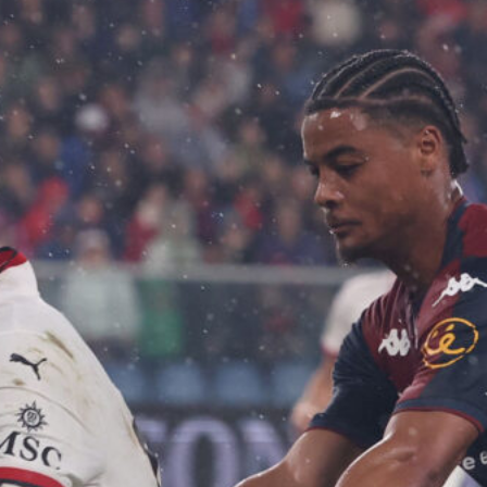
9 Agosto 2026
Coppa Italia, sarà l’Ascoli
l’avversario del Genoa: si gioca il 16
agosto
9 Agosto 2026
Genoa, guida al fantacalcio 2026/27:
Colombo la certezza, Meichtry la
sorpresa?
9 Agosto 2026