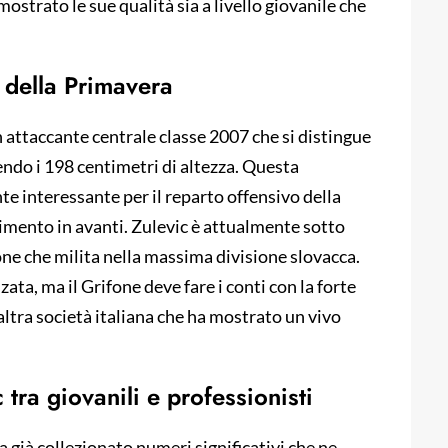
ostrato le sue qualità sia a livello giovanile che
 della Primavera
 attaccante centrale classe 2007 che si distingue
endo i 198 centimetri di altezza. Questa
te interessante per il reparto offensivo della
rimento in avanti. Zulevic è attualmente sotto
e che milita nella massima divisione slovacca.
nzata, ma il Grifone deve fare i conti con la forte
 altra società italiana che ha mostrato un vivo
 tra giovanili e professionisti
già collezionato numeri significativi che ne