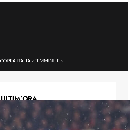
COPPA ITALIA
FEMMINILE
ULTIM’ORA
De Rossi non cerca alibi: ‘Non
eravamo brillanti per scelta, ora
testa alla Coppa Italia’