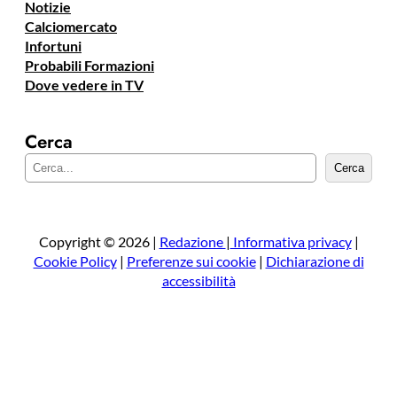
Notizie
Calciomercato
Infortuni
Probabili Formazioni
Dove vedere in TV
Cerca
C
Cerca
e
r
c
a
Copyright © 2026 |
Redazione
|
Informativa privacy
|
Cookie Policy
|
Preferenze sui cookie
|
Dichiarazione di
accessibilità