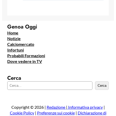
Genoa Oggi
Home
Notizie
Calciomercato
Infortuni
Probabili Formazioni
Dove vedere in TV
Cerca
C
Cerca
e
r
c
a
Copyright © 2026 |
Redazione
|
Informativa privacy
|
Cookie Policy
|
Preferenze sui cookie
|
Dichiarazione di