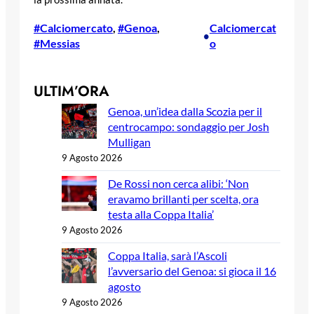
#Calciomercato
, 
#Genoa
, 
Calciomercat
•
#Messias
o
ULTIM’ORA
Genoa, un’idea dalla Scozia per il
centrocampo: sondaggio per Josh
Mulligan
9 Agosto 2026
De Rossi non cerca alibi: ‘Non
eravamo brillanti per scelta, ora
testa alla Coppa Italia’
9 Agosto 2026
Coppa Italia, sarà l’Ascoli
l’avversario del Genoa: si gioca il 16
agosto
9 Agosto 2026