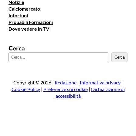
Notizie
Calciomercato
Infortuni
Probabili Formazioni
Dove vedere in TV
Cerca
C
Cerca
e
r
c
a
Copyright © 2026 |
Redazione
|
Informativa privacy
|
Cookie Policy
|
Preferenze sui cookie
|
Dichiarazione di
accessibilità