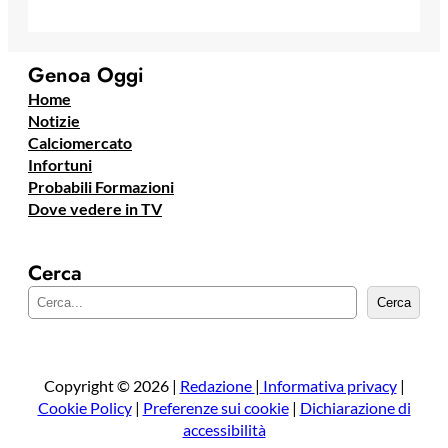
Genoa Oggi
Home
Notizie
Calciomercato
Infortuni
Probabili Formazioni
Dove vedere in TV
Cerca
C
Cerca
e
r
c
a
Copyright © 2026 |
Redazione
|
Informativa privacy
|
Cookie Policy
|
Preferenze sui cookie
|
Dichiarazione di
accessibilità