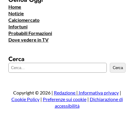
Home
Notizie
Calciomercato
Infortuni
Probabili Formazioni
Dove vedere in TV
Cerca
C
Cerca
e
r
c
a
Copyright © 2026 |
Redazione
|
Informativa privacy
|
Cookie Policy
|
Preferenze sui cookie
|
Dichiarazione di
accessibilità