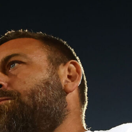
Rientra Østigård, il Genoa prepara il
trittico di sfide al Ferraris
6 Agosto 2026
L’ex rossoblù Carparelli riparte dal
Cisano: nuova sfida a 50 anni
6 Agosto 2026