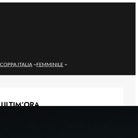
COPPA ITALIA
FEMMINILE
ULTIM’ORA
Sow è del Genoa, un centrocampista
da 4 milioni per De Rossi
7 Agosto 2026