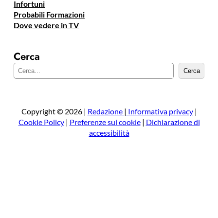
Infortuni
Probabili Formazioni
Dove vedere in TV
Cerca
C
Cerca
e
r
c
a
Copyright © 2026 |
Redazione
|
Informativa privacy
|
Cookie Policy
|
Preferenze sui cookie
|
Dichiarazione di
accessibilità