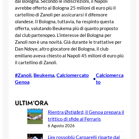
dal Bologna. Secondo le indiscrezioni, il Napoli
avrebbe offerto al Bologna 25 milioni di euro più il
cartellino di Zanoli per assicurarsi il difensore
olandese. Il Bologna, tuttavia, ha respinto questa
offerta, valutando Beukema più di quanto proposto
dal club partenopeo. L’interesse del Bologna per
Zanoli non è una novità. Già durante le trattative per
Dan Ndoye, altro giocatore del Bologna, il club
emiliano aveva chiesto al Napoli 45 milioni di euro più
il cartellino di Zanoli.
#Zanoli
, 
Beukema
, 
Calciomercato
Calciomerca
•
Genoa
to
ULTIM’ORA
Rientra Østigård, il Genoa prepara il
trittico di sfide al Ferraris
6 Agosto 2026
L’ex rossoblù Carparelli riparte dal