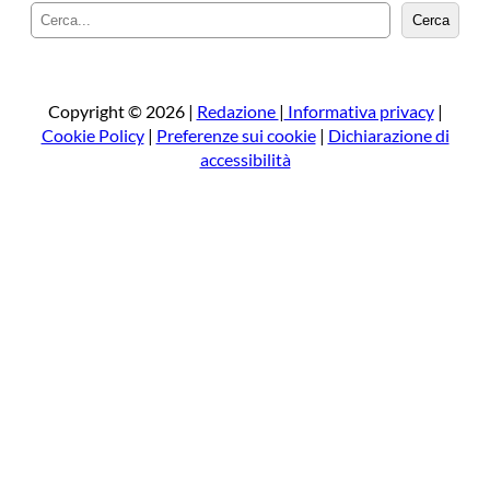
C
Cerca
e
r
c
a
Copyright © 2026 |
Redazione
|
Informativa privacy
|
Cookie Policy
|
Preferenze sui cookie
|
Dichiarazione di
accessibilità