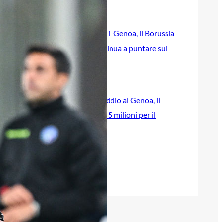
7 Agosto 2026
Scaglione lascia il Genoa, il Borussia
Dortmund continua a puntare sui
talenti italiani
7 Agosto 2026
Masini verso l’addio al Genoa, il
Frosinone offre 5 milioni per il
centrocampista
7 Agosto 2026