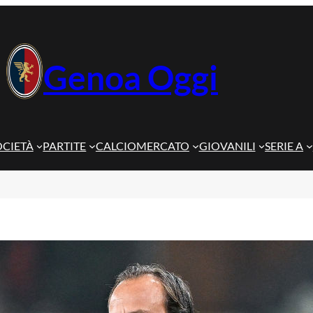
Genoa Oggi
OCIETÀ
PARTITE
CALCIOMERCATO
GIOVANILI
SERIE A