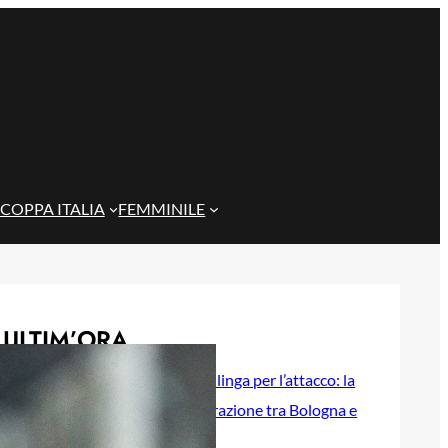
COPPA ITALIA
FEMMINILE
ULTIM’ORA
Genoa, idea Dallinga per l’attacco: la
chiave è un’operazione tra Bologna e
Fiorentina