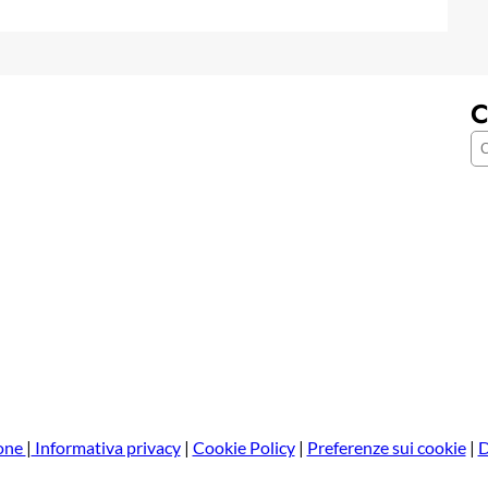
C
C
e
r
c
a
one
|
Informativa privacy
|
Cookie Policy
|
Preferenze sui cookie
|
D