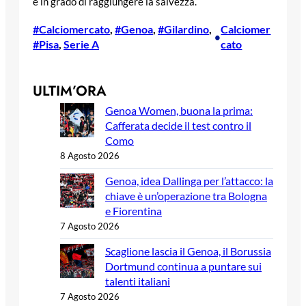
e in grado di raggiungere la salvezza.
#Calciomercato
, 
#Genoa
, 
#Gilardino
, 
Calciomer
•
#Pisa
, 
Serie A
cato
ULTIM’ORA
Genoa Women, buona la prima:
Cafferata decide il test contro il
Como
8 Agosto 2026
Genoa, idea Dallinga per l’attacco: la
chiave è un’operazione tra Bologna
e Fiorentina
7 Agosto 2026
Scaglione lascia il Genoa, il Borussia
Dortmund continua a puntare sui
talenti italiani
7 Agosto 2026