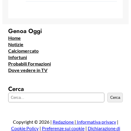
Genoa Oggi
Home
Notizie
Calciomercato
Infortuni
Probabili Formazioni
Dove vedere in TV
Cerca
C
Cerca
e
r
c
a
Copyright © 2026 |
Redazione
|
Informativa privacy
|
Cookie Policy
|
Preferenze sui cookie
|
Dichiarazione di