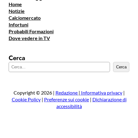
Home
Notizie
Calciomercato
Infortuni
Probabili Formazioni
Dove vedere in TV
Cerca
C
Cerca
e
r
c
a
Copyright © 2026 |
Redazione
|
Informativa privacy
|
Cookie Policy
|
Preferenze sui cookie
|
Dichiarazione di
accessibilità