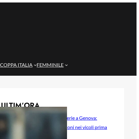
COPPA ITALIA
FEMMINILE
ULTIM’ORA
Scontri tra tifoserie a Genova:
spranghe e bastoni nei vicoli prima
del Trofeo Spagnolo