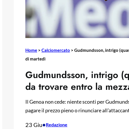
Home
>
Calciomercato
>
Gudmundsson, intrigo (quasi
di martedì
Gudmundsson, intrigo (q
da trovare entro la mezz
Il Genoa non cede: niente sconti per Gudmundss
pagare il prezzo pieno o rinunciare all’attaccant
23 Giu
•
Redazione