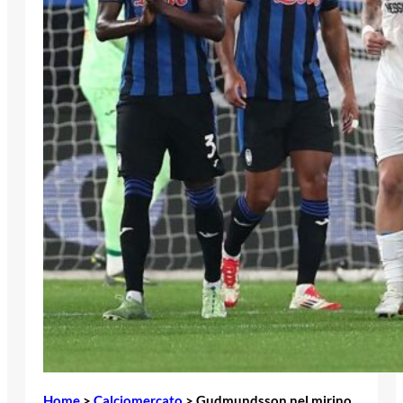
Home
>
Calciomercato
>
Gudmundsson nel mirino