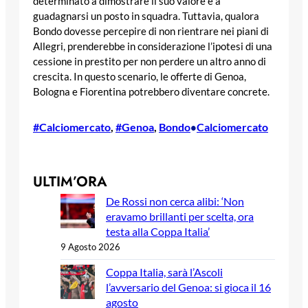
determinato a dimostrare il suo valore e a
guadagnarsi un posto in squadra. Tuttavia, qualora
Bondo dovesse percepire di non rientrare nei piani di
Allegri, prenderebbe in considerazione l’ipotesi di una
cessione in prestito per non perdere un altro anno di
crescita. In questo scenario, le offerte di Genoa,
Bologna e Fiorentina potrebbero diventare concrete.
#Calciomercato
, 
#Genoa
, 
Bondo
Calciomercato
•
ULTIM’ORA
De Rossi non cerca alibi: ‘Non
eravamo brillanti per scelta, ora
testa alla Coppa Italia’
9 Agosto 2026
Coppa Italia, sarà l’Ascoli
l’avversario del Genoa: si gioca il 16
agosto