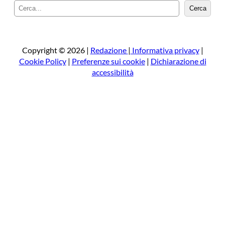
C
Cerca
e
r
c
a
Copyright © 2026 |
Redazione
|
Informativa privacy
|
Cookie Policy
|
Preferenze sui cookie
|
Dichiarazione di
accessibilità