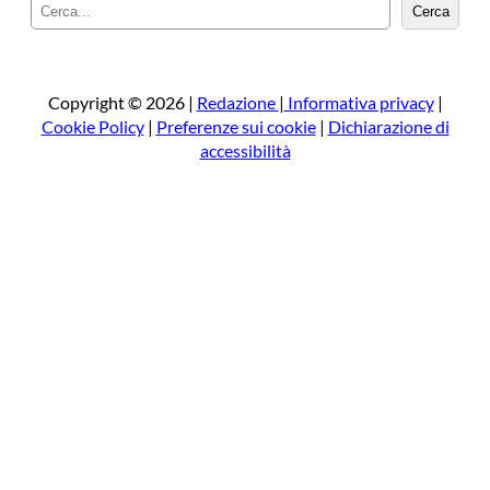
C
Cerca
e
r
c
a
Copyright © 2026 |
Redazione
|
Informativa privacy
|
Cookie Policy
|
Preferenze sui cookie
|
Dichiarazione di
accessibilità