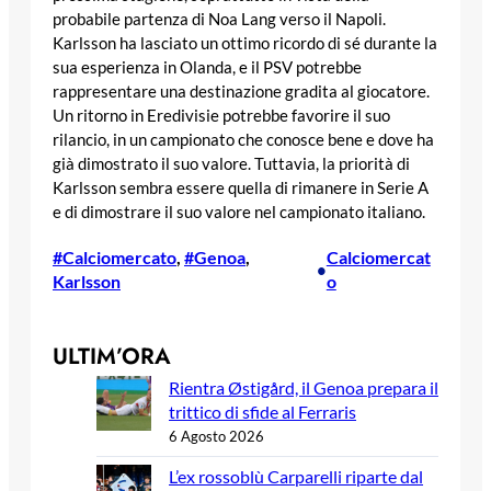
probabile partenza di Noa Lang verso il Napoli.
Karlsson ha lasciato un ottimo ricordo di sé durante la
sua esperienza in Olanda, e il PSV potrebbe
rappresentare una destinazione gradita al giocatore.
Un ritorno in Eredivisie potrebbe favorire il suo
rilancio, in un campionato che conosce bene e dove ha
già dimostrato il suo valore. Tuttavia, la priorità di
Karlsson sembra essere quella di rimanere in Serie A
e di dimostrare il suo valore nel campionato italiano.
#Calciomercato
, 
#Genoa
, 
Calciomercat
•
Karlsson
o
ULTIM’ORA
Rientra Østigård, il Genoa prepara il
trittico di sfide al Ferraris
6 Agosto 2026
L’ex rossoblù Carparelli riparte dal