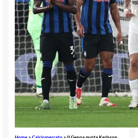
Home
>
Calciomercato
>
Il Genoa punta Karlsson