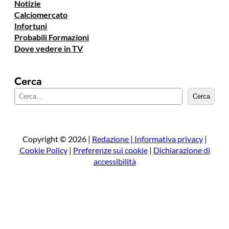
Notizie
Calciomercato
Infortuni
Probabili Formazioni
Dove vedere in TV
Cerca
C
Cerca
e
r
c
a
Copyright © 2026 |
Redazione
|
Informativa privacy
|
Cookie Policy
|
Preferenze sui cookie
|
Dichiarazione di
accessibilità