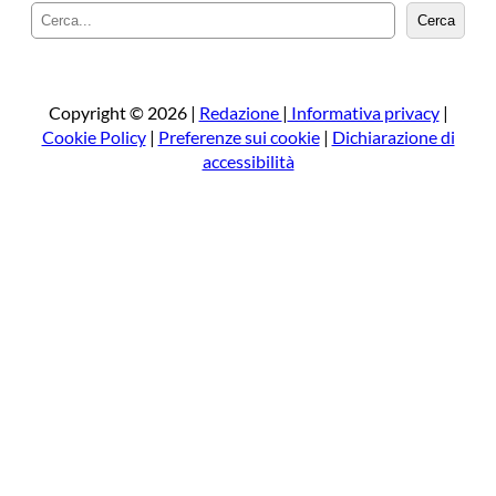
C
Cerca
e
r
c
a
Copyright © 2026 |
Redazione
|
Informativa privacy
|
Cookie Policy
|
Preferenze sui cookie
|
Dichiarazione di
accessibilità