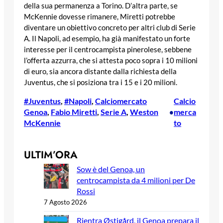
della sua permanenza a Torino. D’altra parte, se
McKennie dovesse rimanere, Miretti potrebbe
diventare un obiettivo concreto per altri club di Serie
A. Il Napoli, ad esempio, ha già manifestato un forte
interesse per il centrocampista pinerolese, sebbene
l’offerta azzurra, che si attesta poco sopra i 10 milioni
di euro, sia ancora distante dalla richiesta della
Juventus, che si posiziona tra i 15 e i 20 milioni.
#Juventus
, 
#Napoli
, 
Calciomercato
Calcio
Genoa
, 
Fabio Miretti
, 
Serie A
, 
Weston
merca
•
McKennie
to
ULTIM’ORA
Sow è del Genoa, un
centrocampista da 4 milioni per De
Rossi
7 Agosto 2026
Rientra Østigård, il Genoa prepara il