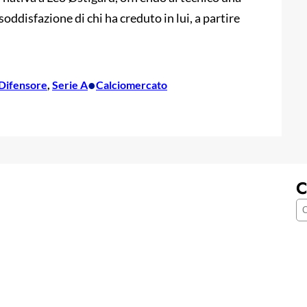
 soddisfazione di chi ha creduto in lui, a partire
•
Difensore
, 
Serie A
Calciomercato
C
C
e
r
c
a