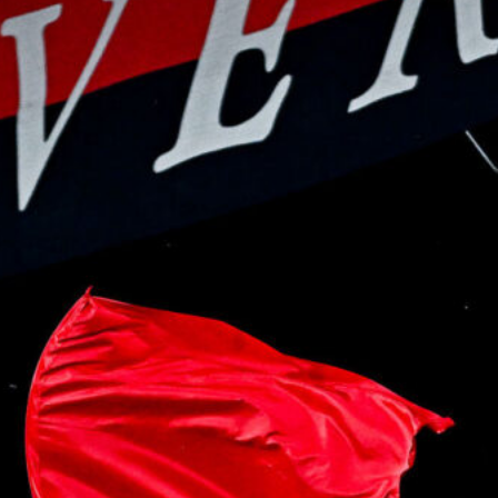
L’ex rossoblù Carparelli riparte dal
Cisano: nuova sfida a 50 anni
6 Agosto 2026
Genoa in lutto: è scomparso l’ex
allenatore Pippo Marchioro
6 Agosto 2026