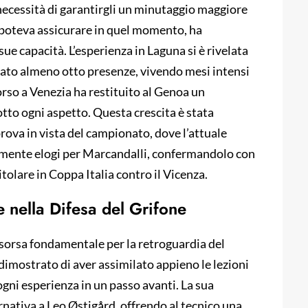
necessità di garantirgli un minutaggio maggiore
n poteva assicurare in quel momento, ha
ue capacità. L’esperienza in Laguna si è rivelata
ionato almeno otto presenze, vivendo mesi intensi
corso a Venezia ha restituito al Genoa un
to ogni aspetto. Questa crescita è stata
rova in vista del campionato, dove l’attuale
tamente elogi per Marcandalli, confermandolo con
itolare in Coppa Italia contro il Vicenza.
 nella Difesa del Grifone
isorsa fondamentale per la retroguardia del
 dimostrato di aver assimilato appieno le lezioni
ni esperienza in un passo avanti. La sua
rnativa a Leo Østigård, offrendo al tecnico una