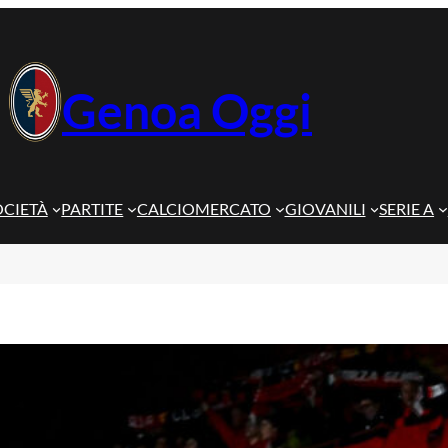
Genoa Oggi
OCIETÀ
PARTITE
CALCIOMERCATO
GIOVANILI
SERIE A