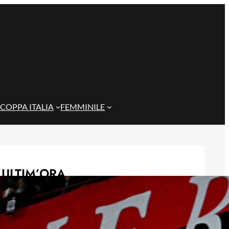
COPPA ITALIA
FEMMINILE
ULTIM’ORA
Rientra Østigård, il Genoa prepara il
trittico di sfide al Ferraris
6 Agosto 2026