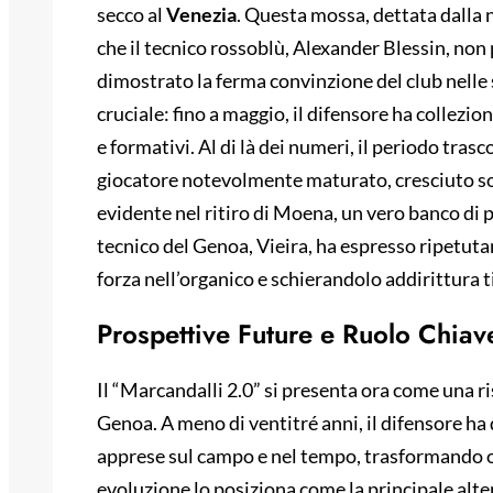
secco al
Venezia
. Questa mossa, dettata dalla 
che il tecnico rossoblù, Alexander Blessin, no
dimostrato la ferma convinzione del club nelle s
cruciale: fino a maggio, il difensore ha collez
e formativi. Al di là dei numeri, il periodo tras
giocatore notevolmente maturato, cresciuto sot
evidente nel ritiro di Moena, un vero banco di p
tecnico del Genoa, Vieira, ha espresso ripetu
forza nell’organico e schierandolo addirittura t
Prospettive Future e Ruolo Chiave
Il “Marcandalli 2.0” si presenta ora come una r
Genoa. A meno di ventitré anni, il difensore ha
apprese sul campo e nel tempo, trasformando og
evoluzione lo posiziona come la principale alte