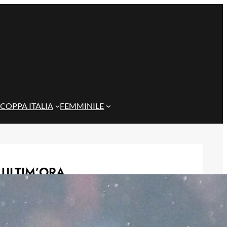
COPPA ITALIA
FEMMINILE
ULTIM’ORA
Genoa, idea Dallinga per l’attacco: la
chiave è un’operazione tra Bologna e
Fiorentina