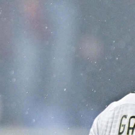
7 Agosto 2026
Scaglione lascia il Genoa, il Borussia
Dortmund continua a puntare sui
talenti italiani
7 Agosto 2026
Masini verso l’addio al Genoa, il
Frosinone offre 5 milioni per il
centrocampista
7 Agosto 2026