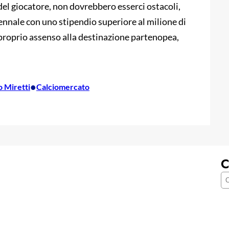
 del giocatore, non dovrebbero esserci ostacoli,
ennale con uno stipendio superiore al milione di
 proprio assenso alla destinazione partenopea,
•
o Miretti
Calciomercato
C
C
e
r
c