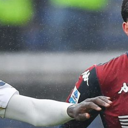
6 Agosto 2026
Vogliacco lascia il Genoa: ufficiale la
cessione alla Cremonese
6 Agosto 2026
Genoa, al Ferraris il Deportivo A
Coruña: nuovo nome e ritorno nella
Liga
6 Agosto 2026