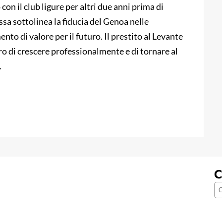
on il club ligure per altri due anni prima di
sa sottolinea la fiducia del Genoa nelle
nto di valore per il futuro. Il prestito al Levante
 di crescere professionalmente e di tornare al
.
C
C
e
r