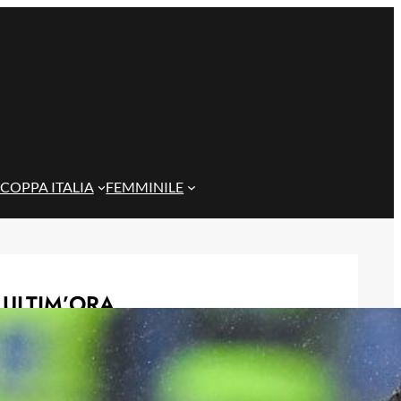
COPPA ITALIA
FEMMINILE
ULTIM’ORA
Genoa, condanna del Tribunale:
dovrà pagare 8 milioni di euro a
Preziosi