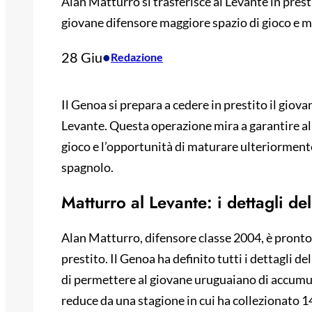
Alan Matturro si trasferisce al Levante in prest
giovane difensore maggiore spazio di gioco e 
28 Giu
•
Redazione
Il Genoa si prepara a cedere in prestito il gio
Levante. Questa operazione mira a garantire a
gioco e l’opportunità di maturare ulteriormen
spagnolo.
Matturro al Levante: i dettagli del
Alan Matturro, difensore classe 2004, è pronto a
prestito. Il Genoa ha definito tutti i dettagli de
di permettere al giovane uruguaiano di accumul
reduce da una stagione in cui ha collezionato 1