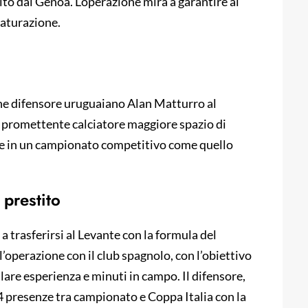
ito dal Genoa. L’operazione mira a garantire al
maturazione.
vane difensore uruguaiano Alan Matturro al
l promettente calciatore maggiore spazio di
te in un campionato competitivo come quello
 prestito
 trasferirsi al Levante con la formula del
ll’operazione con il club spagnolo, con l’obiettivo
are esperienza e minuti in campo. Il difensore,
4 presenze tra campionato e Coppa Italia con la